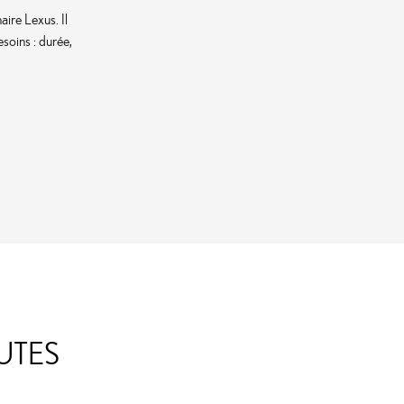
ire Lexus. Il
soins : durée,
UTES