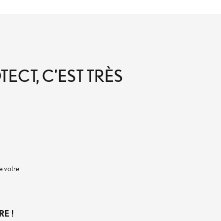
ECT, C'EST TRÈS
e votre
E !