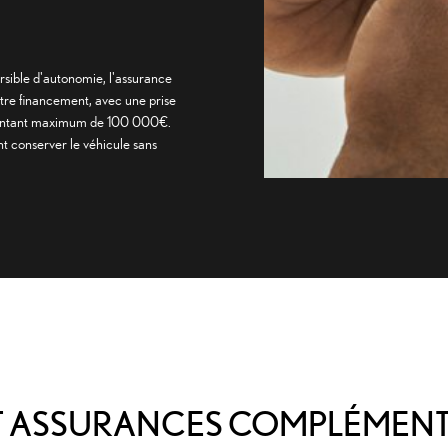
ersible d'autonomie, l'assurance
otre financement, avec une prise
 montant maximum de 100 000€.
t conserver le véhicule sans
ET ASSURANCES COMPLÉMENT